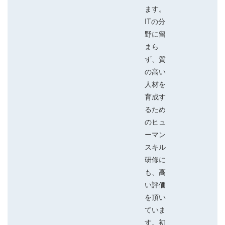
ます。
ITの分
野に留
まら
ず、質
の高い
人材を
育成す
るため
のヒュ
ーマン
スキル
研修に
も、高
い評価
を頂い
ていま
す。初