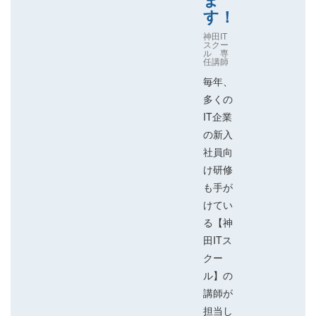
す！
神田IT
スクー
ル 専
任講師
毎年、
多くの
IT企業
の新入
社員向
け研修
も手が
けてい
る【神
田ITス
クー
ル】の
講師が
担当し